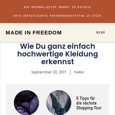
BIO-BAUMWOLLE
FAIR GENÄHT IN KOLKATA
WFTO-ZERTIFIZIERTE PARTNERWERKSTATT
AB 25 STÜCK
MADE IN FREEDOM
MENÜ
Wie Du ganz einfach
hochwertige Kleidung
erkennst
September 20, 2017
heike