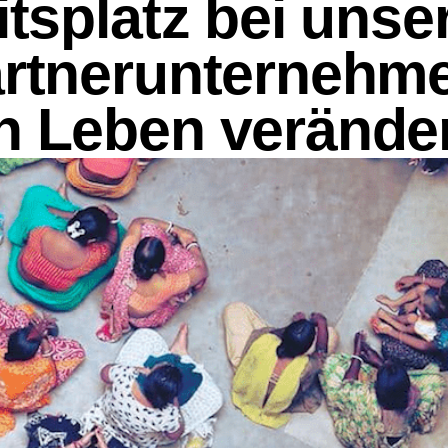
itsplatz bei uns
artnerunternehm
n Leben verände