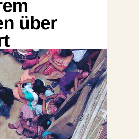
erem
en über
rt