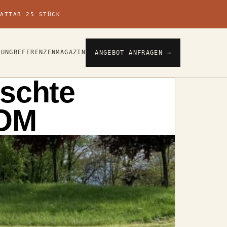
TATT
AB 25 STÜCK
KUNG
REFERENZEN
MAGAZIN
ANGEBOT ANFRAGEN →
ischte
DOM