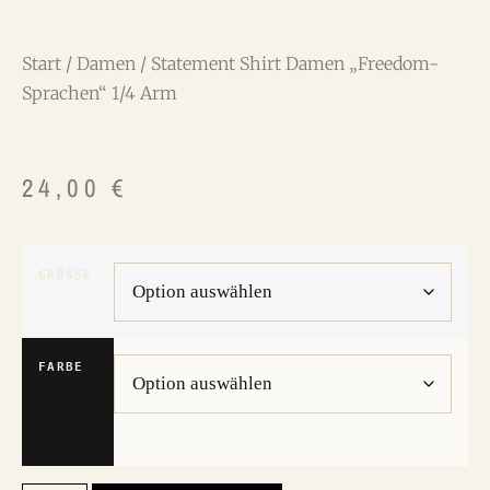
Start
/
Damen
/ Statement Shirt Damen „Freedom-
Sprachen“ 1/4 Arm
24,00
€
GRÖSSE
FARBE